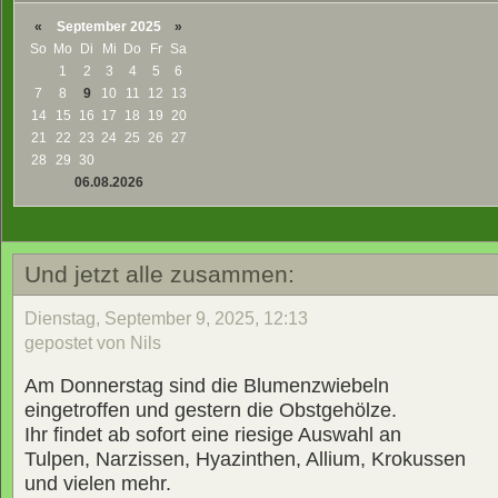
«
September 2025
»
So
Mo
Di
Mi
Do
Fr
Sa
1
2
3
4
5
6
7
8
9
10
11
12
13
14
15
16
17
18
19
20
21
22
23
24
25
26
27
28
29
30
06.08.2026
Und jetzt alle zusammen:
Dienstag, September 9, 2025, 12:13
gepostet von Nils
Am Donnerstag sind die Blumenzwiebeln
eingetroffen und gestern die Obstgehölze.
Ihr findet ab sofort eine riesige Auswahl an
Tulpen, Narzissen, Hyazinthen, Allium, Krokussen
und vielen mehr.