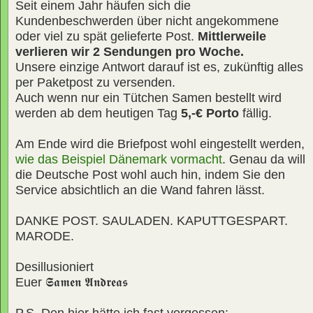
Seit einem Jahr häufen sich die
Kundenbeschwerden über nicht angekommene
oder viel zu spät gelieferte Post.
Mittlerweile
verlieren wir 2 Sendungen pro Woche.
Unsere einzige Antwort darauf ist es, zukünftig alles
per Paketpost zu versenden.
Auch wenn nur ein Tütchen Samen bestellt wird
werden ab dem heutigen Tag
5,-€ Porto
fällig.
Am Ende wird die Briefpost wohl eingestellt werden,
wie das Beispiel Dänemark vormacht
. Genau da will
die Deutsche Post wohl auch hin, indem Sie den
Service absichtlich an die Wand fahren lässt.
DANKE POST. SAULADEN. KAPUTTGESPART.
MARODE.
Desillusioniert
Euer
𝕾𝖆𝖒𝖊𝖓 𝕬𝖓𝖉𝖗𝖊𝖆𝖘
P.S. Den hier hätte ich fast vergessen: