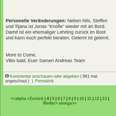
Personelle Veränderungen:
Neben Nils, Steffen
und Tijana ist Jonas "Knolle" wieder mit an Bord.
Damit ist ein ehemaliger Lehrling zurück im Boot
und kann euch perfekt beraten. Gelernt ist gelernt.
More to Come,
VBis bald, Euer Samen Andreas Team
Kommentar anschauen oder abgeben
( 961 mal
angeschaut ) |
Permalink
<<alpha
<Zurück
| 4 |
5
|
6
|
7
|
8
|
9
|
10
|
11
|
12
|
13
|
Weiter>
omega>>