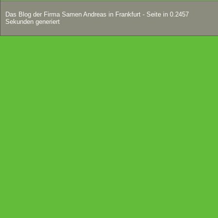
Das Blog der Firma Samen Andreas in Frankfurt - Seite in 0.2457
Sekunden generiert