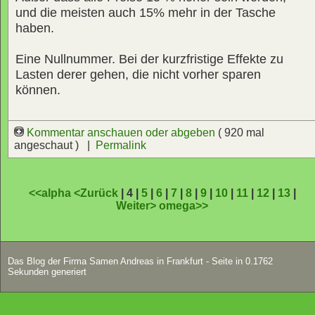
und die meisten auch 15% mehr in der Tasche
haben.
Eine Nullnummer. Bei der kurzfristige Effekte zu
Lasten derer gehen, die nicht vorher sparen
können.
Kommentar anschauen oder abgeben
( 920 mal
angeschaut ) |
Permalink
<<alpha
<Zurück
| 4 |
5
|
6
|
7
|
8
|
9
|
10
|
11
|
12
|
13
|
Weiter>
omega>>
Das Blog der Firma Samen Andreas in Frankfurt - Seite in 0.1762
Sekunden generiert