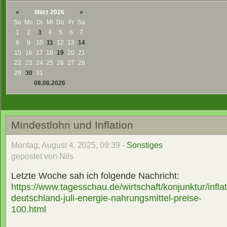
«
März 2026
»
So
Mo
Di
Mi
Do
Fr
Sa
1
2
3
4
5
6
7
8
9
10
11
12
13
14
15
16
17
18
19
20
21
22
23
24
25
26
27
28
29
30
31
08.08.2026
Mindestlohn und Inflation
Montag, August 4, 2025, 09:39 -
Sonstiges
gepostet von Nils
Letzte Woche sah ich folgende Nachricht:
https://www.tagesschau.de/wirtschaft/konjunktur/inflat
deutschland-juli-energie-nahrungsmittel-preise-
100.html