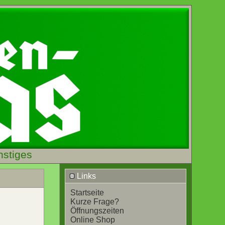
nstiges
Links
Startseite
Kurze Frage?
Öffnungszeiten
Online Shop