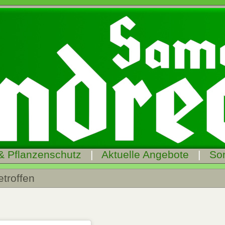
& Pflanzenschutz
|
Aktuelle Angebote
|
So
etroffen