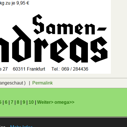
 angeschaut ) |
Permalink
5
|
6
|
7
|
8
|
9
|
10
|
Weiter>
omega>>
61 Sekunden generiert
kies
- Mehr Infos