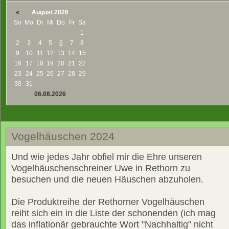
«
August 2026
So
Mo
Di
Mi
Do
Fr
Sa
1
2
3
4
5
6
7
8
9
10
11
12
13
14
15
16
17
18
19
20
21
22
23
24
25
26
27
28
29
30
31
06.08.2026
Vogelhäuschen 2024
Und wie jedes Jahr obfiel mir die Ehre unseren
Vogelhäuschenschreiner Uwe in Rethorn zu
besuchen und die neuen Häuschen abzuholen.
Die Produktreihe der Rethorner Vogelhäuschen
reiht sich ein in die Liste der schonenden (ich mag
das inflationär gebrauchte Wort "Nachhaltig" nicht