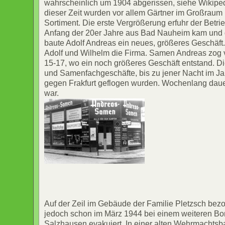
wahrscheinlich um 1904 abgerissen, siehe Wikipe
dieser Zeit wurden vor allem Gärtner im Großraum Fr
Sortiment. Die erste Vergrößerung erfuhr der Betri
Anfang der 20er Jahre aus Bad Nauheim kam und
baute Adolf Andreas ein neues, größeres Geschäf
Adolf und Wilhelm die Firma. Samen Andreas zog 
15-17, wo ein noch größeres Geschäft entstand. Di
und Samenfachgeschäfte, bis zu jener Nacht im Ja
gegen Frakfurt geflogen wurden. Wochenlang daue
war.
Auf der Zeil im Gebäude der Familie Pletzsch be
jedoch schon im März 1944 bei einem weiteren Bom
Salzhausen evakuiert. In einer alten Wehrmachtsba