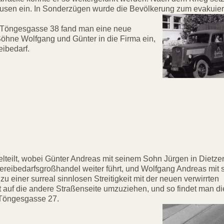
sen ein. In Sonderzügen wurde die Bevölkerung zum evakuier
er Töngesgasse 38 fand man eine neue
Söhne Wolfgang und Günter in die Firma ein,
ibedarf.
elteilt, wobei Günter Andreas mit seinem Sohn Jürgen in Dietz
bedarfsgroßhandel weiter führt, und Wolfgang Andreas mit 
u einer surreal sinnlosen Streitigkeit mit der neuen verwirrten
t auf die andere Straßenseite umzuziehen, und so findet man d
r Töngesgasse 27.