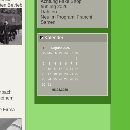
Achtung Fake Shop
ten Betrieb
frühling 2026
Dahlien.
Neu im Program: Franchi
Samen
Kalender
«
August 2026
So
Mo
Di
Mi
Do
Fr
Sa
1
2
3
4
5
6
7
8
9
10
11
12
13
14
15
16
17
18
19
20
21
22
23
24
25
26
27
28
29
30
31
08.08.2026
enbach
seinem
ie Firma