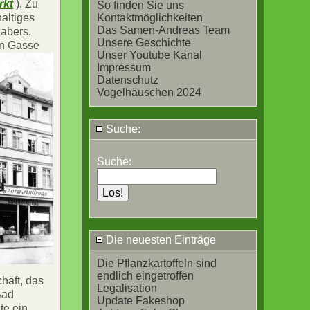
rkt
). Zu
So finden Sie uns
haltiges
Kontaktmöglichkeiten
Das Samen-Andreas Team
habers,
Unsere Geschichte
en Gasse
Unser Youtube Kanal
Impressum
Datenschutz
Vogelhäuschen 2024
Suche:
Suche:
Die neuesten Einträge
Die Pflanzkartoffeln sind
endlich eingetroffen
häft, das
Legalisation
Bad
Update Fakeshop
te ein