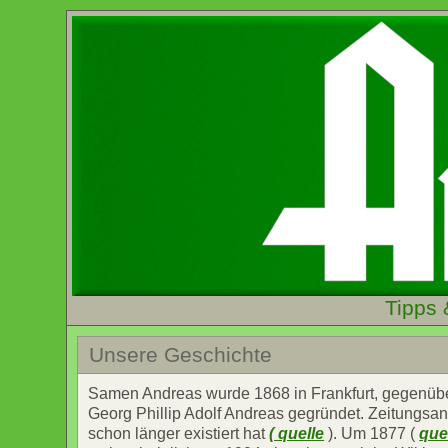
Tipps 
Unsere Geschichte
Samen Andreas wurde 1868 in Frankfurt, gegenüb
Georg Phillip Adolf Andreas gegründet. Zeitungsan
schon länger existiert hat
( quelle
). Um 1877 (
que