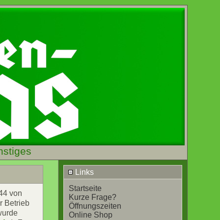
nstiges
Links
Startseite
 44 von
Kurze Frage?
r Betrieb
Öffnungszeiten
wurde
Online Shop