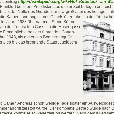
diaeintrag
http://de.wikipedia.org/wiki/Hof_Rebstock_am_Ma
ankfurt beliefert. Preislisten aus dieser Zeit belegen ein reich
eb, als der Neffe des Gründers und Urgroßvater des heutigen In
 die Samenhandlung seines Onkels übernahm.
In der Trierisch
t. Im Jahre 1933 übernahmen Seine Söhne
von der Trierischen Gasse in die Hasengasse
e Firma blieb eines der führenden Garten-
hre 1943, als die ersten Bombenangriffe
rte es bis das brennende Saatgut gelöscht
zog Samen Andreas schon wenige Tage später ein Ausweichgesc
benangriff zerstört wurde. Der komplette Betrieb wurde nach 
rracke konnte er so weitergeführt werden. Nach dem Krieg setz