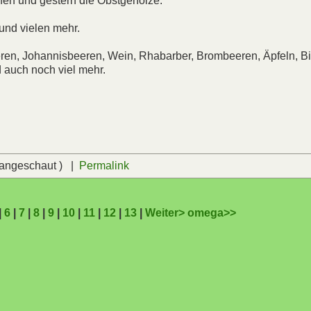
fen und gestern die Obstgehölze.
und vielen mehr.
ren, Johannisbeeren, Wein, Rhabarber, Brombeeren, Äpfeln, Bi
 auch noch viel mehr.
 angeschaut ) |
Permalink
|
6
|
7
|
8
|
9
|
10
|
11
|
12
|
13
|
Weiter>
omega>>