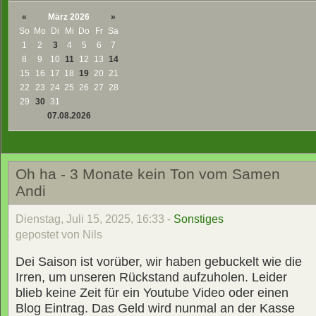
«
März 2026
»
So
Mo
Di
Mi
Do
Fr
Sa
1
2
3
4
5
6
7
8
9
10
11
12
13
14
15
16
17
18
19
20
21
22
23
24
25
26
27
28
29
30
31
07.08.2026
Oh ha - 3 Monate kein Ton vom Samen
Andi
Dienstag, Juli 15, 2025, 16:33 -
Sonstiges
gepostet von Nils
Dei Saison ist vorüber, wir haben gebuckelt wie die
Irren, um unseren Rückstand aufzuholen. Leider
blieb keine Zeit für ein Youtube Video oder einen
Blog Eintrag. Das Geld wird nunmal an der Kasse