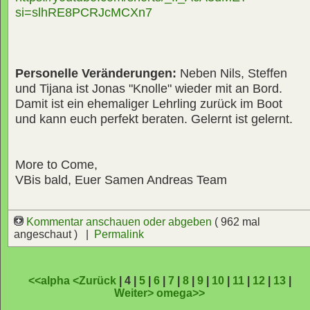
si=slhRE8PCRJcMCXn7
Personelle Veränderungen:
Neben Nils, Steffen
und Tijana ist Jonas "Knolle" wieder mit an Bord.
Damit ist ein ehemaliger Lehrling zurück im Boot
und kann euch perfekt beraten. Gelernt ist gelernt.
More to Come,
VBis bald, Euer Samen Andreas Team
Kommentar anschauen oder abgeben
( 962 mal
angeschaut ) |
Permalink
<<alpha
<Zurück
| 4 |
5
|
6
|
7
|
8
|
9
|
10
|
11
|
12
|
13
|
Weiter>
omega>>