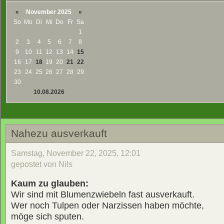
«
November 2025
»
So
Mo
Di
Mi
Do
Fr
Sa
1
2
3
4
5
6
7
8
9
10
11
12
13
14
15
16
17
18
19
20
21
22
23
24
25
26
27
28
29
30
10.08.2026
Nahezu ausverkauft
Samstag, November 22, 2025, 12:01
gepostet von Nils
Kaum zu glauben:
Wir sind mit Blumenzwiebeln fast ausverkauft.
Wer noch Tulpen oder Narzissen haben möchte,
möge sich sputen.