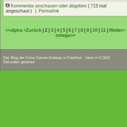
Kommentar anschauen oder abgeben
( 715 mal
angeschaut ) |
Permalink
<<alpha
<Zurück
| 2 |
3
|
4
|
5
|
6
|
7
|
8
|
9
|
10
|
11
|
Weiter>
omega>>
Das Blog der Firma Samen Andreas in Frankfurt - Seite in 0.1631
Sekunden generiert