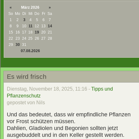
«
März 2026
»
So
Mo
Di
Mi
Do
Fr
Sa
1
2
3
4
5
6
7
8
9
10
11
12
13
14
15
16
17
18
19
20
21
22
23
24
25
26
27
28
29
30
31
07.08.2026
Es wird frisch
Dienstag, November 18, 2025, 11:16 -
Tipps und
Pflanzenschutz
gepostet von Nils
Und das bedeutet, dass wir empfindliche Pflanzen
vor Frost schützen müssen.
Dahlien, Gladiolen und Begonien sollten jetzt
ausgebuddelt und in den Keller gestellt werden.