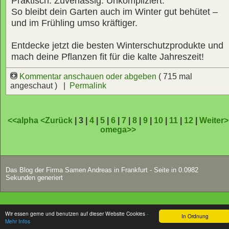
Praktisch. Zuverlässig. Unkompliziert.
So bleibt dein Garten auch im Winter gut behütet –
und im Frühling umso kräftiger.
Entdecke jetzt die besten Winterschutzprodukte und
mach deine Pflanzen fit für die kalte Jahreszeit!
Kommentar anschauen oder abgeben
( 715 mal
angeschaut ) |
Permalink
<<alpha
<Zurück
| 3 |
4
|
5
|
6
|
7
|
8
|
9
|
10
|
11
|
12
|
Weiter>
omega>>
Das Blog der Firma Samen Andreas in Frankfurt - Seite in 0.0982
Sekunden generiert
Wir essen gerne und benutzen auf dieser Website Cookies
-
In Ordnung
Mehr Infos