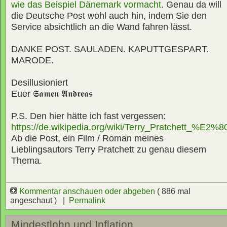
wie das Beispiel Dänemark vormacht
. Genau da will
die Deutsche Post wohl auch hin, indem Sie den
Service absichtlich an die Wand fahren lässt.
DANKE POST. SAULADEN. KAPUTTGESPART.
MARODE.
Desillusioniert
Euer
𝕾𝖆𝖒𝖊𝖓 𝕬𝖓𝖉𝖗𝖊𝖆𝖘
P.S. Den hier hätte ich fast vergessen:
https://de.wikipedia.org/wiki/Terry_Pratchett_%E2
Ab die Post, ein Film / Roman meines
Lieblingsautors Terry Pratchett zu genau diesem
Thema.
Kommentar anschauen oder abgeben
( 886 mal
angeschaut ) |
Permalink
Mindestlohn und Inflation