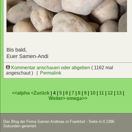
Bis bald,
Euer Samen-Andi
Kommentar anschauen oder abgeben
( 1162 mal
angeschaut ) |
Permalink
<<alpha
<Zurück
| 4 |
5
|
6
|
7
|
8
|
9
|
10
|
11
|
12
|
13
|
Weiter>
omega>>
Das Blog der Firma Samen Andreas in Frankfurt - Seite in 0.2386
Sekunden generiert