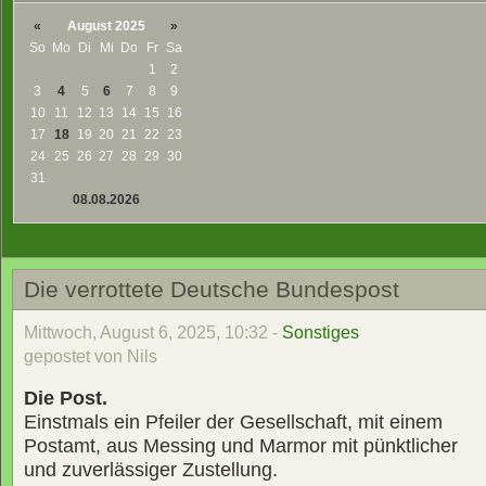
«
August 2025
»
So
Mo
Di
Mi
Do
Fr
Sa
1
2
3
4
5
6
7
8
9
10
11
12
13
14
15
16
17
18
19
20
21
22
23
24
25
26
27
28
29
30
31
08.08.2026
Die verrottete Deutsche Bundespost
Mittwoch, August 6, 2025, 10:32 -
Sonstiges
gepostet von Nils
Die Post.
Einstmals ein Pfeiler der Gesellschaft, mit einem
Postamt, aus Messing und Marmor mit pünktlicher
und zuverlässiger Zustellung.