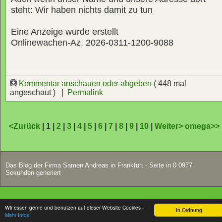
steht: Wir haben nichts damit zu tun
Eine Anzeige wurde erstellt
Onlinewachen-Az. 2026-0311-1200-9088
Kommentar anschauen oder abgeben
( 448 mal
angeschaut ) |
Permalink
<Zurück
| 1 |
2
|
3
|
4
|
5
|
6
|
7
|
8
|
9
|
10
|
Weiter>
omega>>
Das Blog der Firma Samen Andreas in Frankfurt - Seite in 0.0977
Sekunden generiert
Wir essen gerne und benutzen auf dieser Website Cookies
-
In Ordnung
Mehr Infos