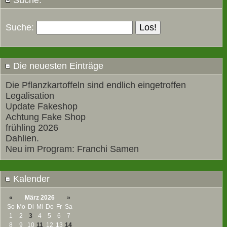
Suche:
Die neuesten Einträge
Die Pflanzkartoffeln sind endlich eingetroffen
Legalisation
Update Fakeshop
Achtung Fake Shop
frühling 2026
Dahlien.
Neu im Program: Franchi Samen
Kalender
«
März 2026
»
So
Mo
Di
Mi
Do
Fr
Sa
1
2
3
4
5
6
7
8
9
10
11
12
13
14