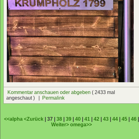
Kommentar anschauen oder abgeben
( 2433 mal
angeschaut ) |
Permalink
<<alpha
<Zurück
| 37 |
38
|
39
|
40
|
41
|
42
|
43
|
44
|
45
|
46
Weiter>
omega>>