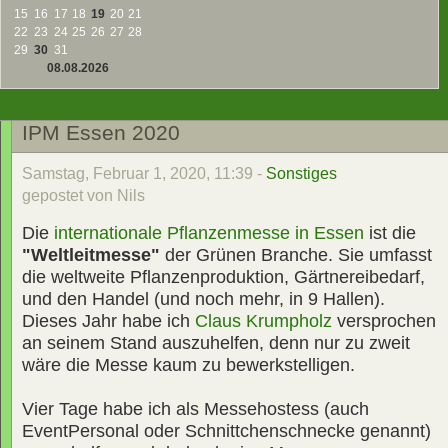
15
16
17
18
19
20
21
22
23
24
25
26
27
28
29
30
31
08.08.2026
IPM Essen 2020
Samstag, Februar 1, 2020, 11:39 -
Sonstiges
gepostet von Nils
Die
internationale Pflanzenmesse in Essen
ist die
"Weltleitmesse"
der Grünen Branche. Sie umfasst
die weltweite Pflanzenproduktion, Gärtnereibedarf,
und den Handel (und noch mehr, in 9 Hallen).
Dieses Jahr habe ich
Claus Krumpholz
versprochen
an seinem Stand auszuhelfen, denn nur zu zweit
wäre die Messe kaum zu bewerkstelligen.
Vier Tage habe ich als Messehostess (auch
EventPersonal oder Schnittchenschnecke genannt)