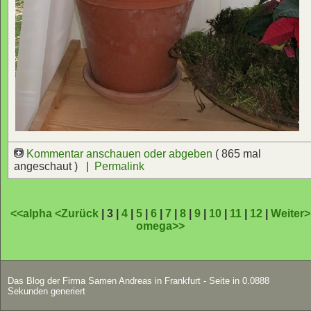
Kommentar anschauen oder abgeben
( 865 mal
angeschaut ) |
Permalink
<<alpha
<Zurück
| 3 |
4
|
5
|
6
|
7
|
8
|
9
|
10
|
11
|
12
|
Weiter>
omega>>
Das Blog der Firma Samen Andreas in Frankfurt - Seite in 0.0888
Sekunden generiert