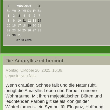
«
März 2026
»
So
Mo
Di
Mi
Do
Fr
Sa
1
2
3
4
5
6
7
8
9
10
11
12
13
14
15
16
17
18
19
20
21
22
23
24
25
26
27
28
29
30
31
07.08.2026
Die Amarylliszeit beginnt
Montag, Oktober 20, 2025, 16:36
gepostet von Nils
Wenn draußen Schnee fällt und die Natur ruht,
bringt die Amaryllis Leben und Farbe in unsere
Wohnräume. Mit ihren majestätischen Blüten und
leuchtenden Farben gilt sie als Königin der
Winterblumen – ein Symbol für Eleganz, Hoffnung