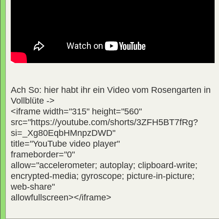
Ach So: hier habt ihr ein Video vom Rosengarten in
Vollblüte ->
<iframe width="315" height="560"
src="https://youtube.com/shorts/3ZFH5BT7fRg?
si=_Xg80EqbHMnpzDWD"
title="YouTube video player"
frameborder="0"
allow="accelerometer; autoplay; clipboard-write;
encrypted-media; gyroscope; picture-in-picture;
web-share"
allowfullscreen></iframe>