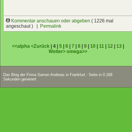
Kommentar anschauen oder abgeben
( 1226 mal
angeschaut ) |
Permalink
<<alpha
<Zurück
| 4 |
5
|
6
|
7
|
8
|
9
|
10
|
11
|
12
|
13
|
Weiter>
omega>>
Das Blog der Firma Samen Andreas in Frankfurt - Seite in 0.168
Sekunden generiert