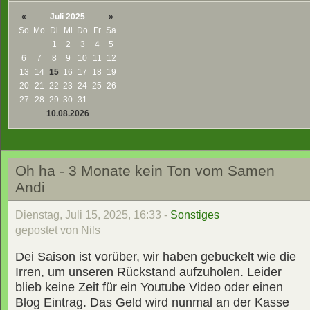
«
Juli 2025
»
So
Mo
Di
Mi
Do
Fr
Sa
1
2
3
4
5
6
7
8
9
10
11
12
13
14
15
16
17
18
19
20
21
22
23
24
25
26
27
28
29
30
31
10.08.2026
Oh ha - 3 Monate kein Ton vom Samen
Andi
Dienstag, Juli 15, 2025, 16:33 -
Sonstiges
gepostet von Nils
Dei Saison ist vorüber, wir haben gebuckelt wie die
Irren, um unseren Rückstand aufzuholen. Leider
blieb keine Zeit für ein Youtube Video oder einen
Blog Eintrag. Das Geld wird nunmal an der Kasse