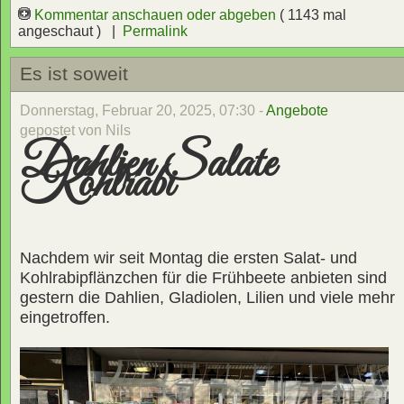
Kommentar anschauen oder abgeben
( 1143 mal
angeschaut ) |
Permalink
Es ist soweit
Donnerstag, Februar 20, 2025, 07:30 -
Angebote
gepostet von Nils
Dahlien Salate
Kohlrabi
Nachdem wir seit Montag die ersten Salat- und
Kohlrabipflänzchen für die Frühbeete anbieten sind
gestern die Dahlien, Gladiolen, Lilien und viele mehr
eingetroffen.