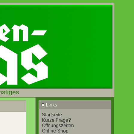
nstiges
Links
Startseite
Kurze Frage?
Öffnungszeiten
Online Shop