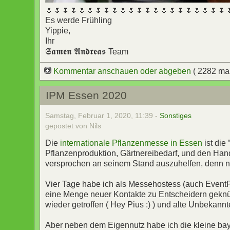
🌷🌷🌷🌷🌷🌷🌷🌷🌷🌷🌷🌷🌷🌷🌷🌷🌷🌷🌷🌷🌷🌷
Es werde Frühling
Yippie,
Ihr
𝕾𝖆𝖒𝖊𝖓 𝕬𝖓𝖉𝖗𝖊𝖆𝖘
Team
Kommentar anschauen oder abgeben
( 2282 ma
IPM Essen 2020
Samstag, Februar 1, 2020, 11:39 -
Sonstiges
gepostet von Nils
Die
internationale Pflanzenmesse in Essen
ist die
Pflanzenproduktion, Gärtnereibedarf, und den Hand
versprochen an seinem Stand auszuhelfen, denn n
Vier Tage habe ich als Messehostess (auch Event
eine Menge neuer Kontakte zu Entscheidern geknüft
wieder getroffen ( Hey Pius :) ) und alte Unbekannte
Aber neben dem Eigennutz habe ich die kleine bay