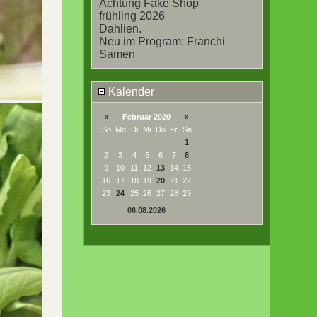
Achtung Fake Shop
frühling 2026
Dahlien.
Neu im Program: Franchi
Samen
Kalender
«
Februar 2020
»
So
Mo
Di
Mi
Do
Fr
Sa
1
2
3
4
5
6
7
8
9
10
11
12
13
14
15
16
17
18
19
20
21
22
23
24
25
26
27
28
29
06.08.2026