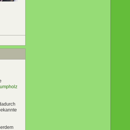
e
rumpholz
dadurch
Bekannte
sserdem