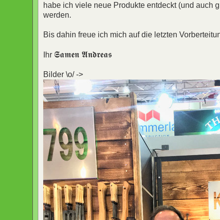
habe ich viele neue Produkte entdeckt (und auch g
werden.
Bis dahin freue ich mich auf die letzten Vorbert
𝕾𝖆𝖒𝖊𝖓 𝕬𝖓𝖉𝖗𝖊𝖆𝖘
Ihr
Bilder \o/ ->