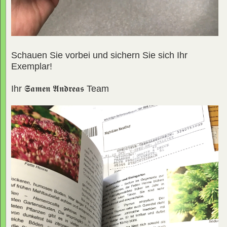
Schauen Sie vorbei und sichern Sie sich Ihr
Exemplar!
Ihr
𝕾𝖆𝖒𝖊𝖓 𝕬𝖓𝖉𝖗𝖊𝖆𝖘
Team