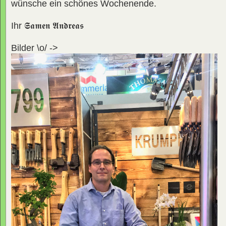
wünsche ein schönes Wochenende.
Ihr
𝕾𝖆𝖒𝖊𝖓 𝕬𝖓𝖉𝖗𝖊𝖆𝖘
Bilder \o/ ->