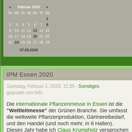
«
Februar 2020
»
So
Mo
Di
Mi
Do
Fr
Sa
1
2
3
4
5
6
7
8
9
10
11
12
13
14
15
16
17
18
19
20
21
22
23
24
25
26
27
28
29
07.08.2026
IPM Essen 2020
Samstag, Februar 1, 2020, 11:39 -
Sonstiges
gepostet von Nils
Die
internationale Pflanzenmesse in Essen
ist die
"Weltleitmesse"
der Grünen Branche. Sie umfasst
die weltweite Pflanzenproduktion, Gärtnereibedarf,
und den Handel (und noch mehr, in 9 Hallen).
Dieses Jahr habe ich
Claus Krumpholz
versprochen