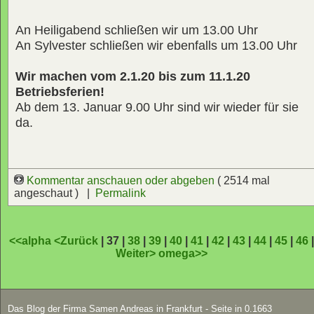
An Heiligabend schließen wir um 13.00 Uhr
An Sylvester schließen wir ebenfalls um 13.00 Uhr
Wir machen vom 2.1.20 bis zum 11.1.20
Betriebsferien!
Ab dem 13. Januar 9.00 Uhr sind wir wieder für sie
da.
Kommentar anschauen oder abgeben
( 2514 mal
angeschaut ) |
Permalink
<<alpha
<Zurück
| 37 |
38
|
39
|
40
|
41
|
42
|
43
|
44
|
45
|
46
Weiter>
omega>>
Das Blog der Firma Samen Andreas in Frankfurt - Seite in 0.1663