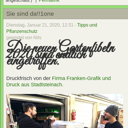
angeschaut ) |
Permalink
Sie sind da!!1one
Dienstag, Januar 21, 2020, 12:31 -
Tipps und
Pflanzenschutz
gepostet von Nils
Die neuen Gartenfibeln
2020 sind endlich
eingetroffen.
Druckfrisch von der
Firma Franken-Grafik und
Druck aus Stadtsteinach.