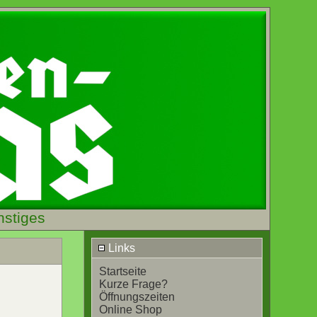
nstiges
Links
Startseite
Kurze Frage?
Öffnungszeiten
Online Shop