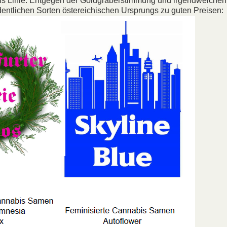
bis Linie. Entgegen der Goldgräberstimmung und irgendwelchen
dentlichen Sorten östereichischen Ursprungs zu guten Preisen: