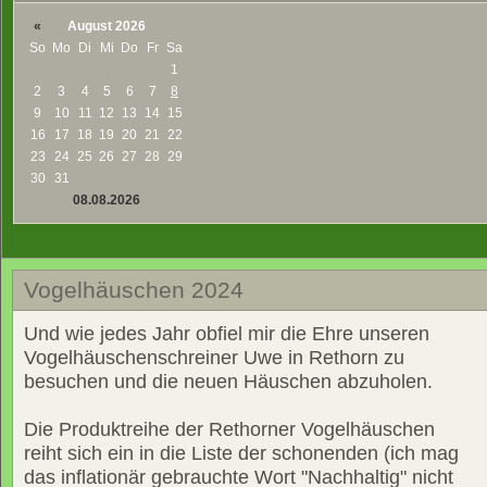
«
August 2026
So
Mo
Di
Mi
Do
Fr
Sa
1
2
3
4
5
6
7
8
9
10
11
12
13
14
15
16
17
18
19
20
21
22
23
24
25
26
27
28
29
30
31
08.08.2026
Vogelhäuschen 2024
Und wie jedes Jahr obfiel mir die Ehre unseren
Vogelhäuschenschreiner Uwe in Rethorn zu
besuchen und die neuen Häuschen abzuholen.
Die Produktreihe der Rethorner Vogelhäuschen
reiht sich ein in die Liste der schonenden (ich mag
das inflationär gebrauchte Wort "Nachhaltig" nicht