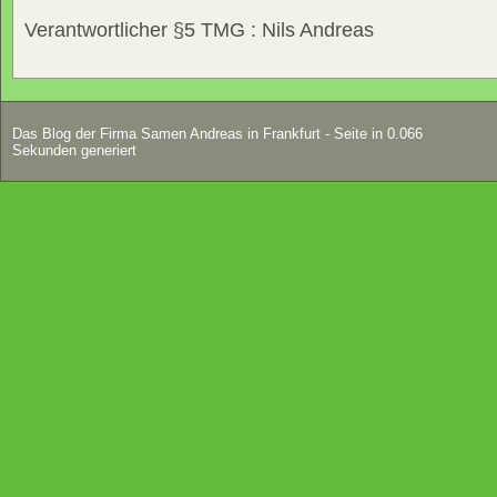
Verantwortlicher §5 TMG : Nils Andreas
Das Blog der Firma Samen Andreas in Frankfurt - Seite in 0.066
Sekunden generiert