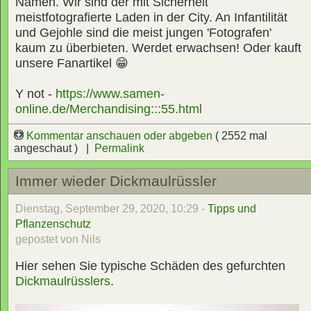
Namen. Wir sind der mit Sicherheit
meistfotografierte Laden in der City. An Infantilität
und Gejohle sind die meist jungen 'Fotografen'
kaum zu überbieten. Werdet erwachsen! Oder kauft
unsere Fanartikel 😁
Y not -
https://www.samen-
online.de/Merchandising:::55.html
Kommentar anschauen oder abgeben
( 2552 mal
angeschaut ) |
Permalink
Immer wieder Dickmaulrüssler
Dienstag, September 29, 2020, 10:29 -
Tipps und
Pflanzenschutz
gepostet von Nils
Hier sehen Sie typische Schäden des gefurchten
Dickmaulrüsslers
.