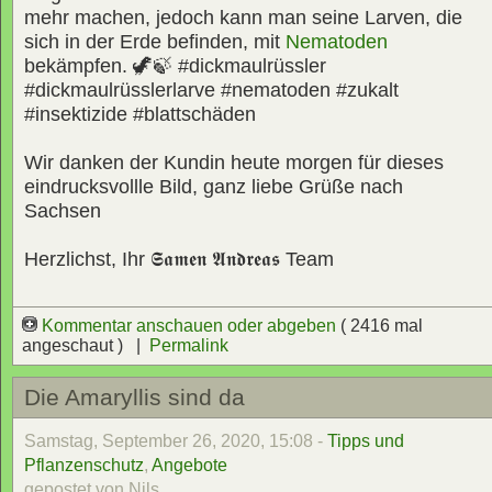
mehr machen, jedoch kann man seine Larven, die
sich in der Erde befinden, mit
Nematoden
bekämpfen. 🦖🍃 #dickmaulrüssler
#dickmaulrüsslerlarve #nematoden #zukalt
#insektizide #blattschäden
Wir danken der Kundin heute morgen für dieses
eindrucksvollle Bild, ganz liebe Grüße nach
Sachsen
Herzlichst, Ihr
𝕾𝖆𝖒𝖊𝖓 𝕬𝖓𝖉𝖗𝖊𝖆𝖘
Team
Kommentar anschauen oder abgeben
( 2416 mal
angeschaut ) |
Permalink
Die Amaryllis sind da
Samstag, September 26, 2020, 15:08 -
Tipps und
Pflanzenschutz
,
Angebote
gepostet von Nils