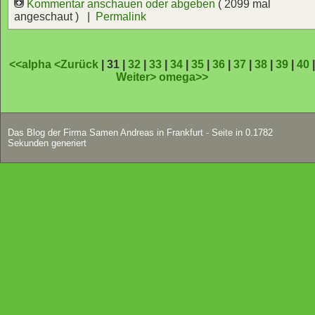
Kommentar anschauen oder abgeben
( 2099 mal
angeschaut ) |
Permalink
<<alpha
<Zurück
| 31 |
32
|
33
|
34
|
35
|
36
|
37
|
38
|
39
|
40
Weiter>
omega>>
Das Blog der Firma Samen Andreas in Frankfurt - Seite in 0.1782
Sekunden generiert