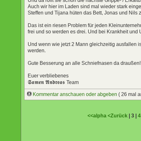
Und da rollt sie schon die nächste Grippe- / Erkält
Auch wir hier im Laden sind mal wieder stark einges
Steffen und Tijana hüten das Bett, Jonas und Nils
Das ist ein riesen Problem für jeden Kleinunterneh
frei und so werden es drei. Und bei Krankheit und U
Und wenn wie jetzt 2 Mann gleichzeitig ausfallen 
werden.
Gute Besserung an alle Schniefnasen da draußen!
Euer verbliebenes
𝕾𝖆𝖒𝖊𝖓 𝕬𝖓𝖉𝖗𝖊𝖆𝖘
Team
Kommentar anschauen oder abgeben
( 26 mal 
<<alpha
<Zurück
| 3 |
4