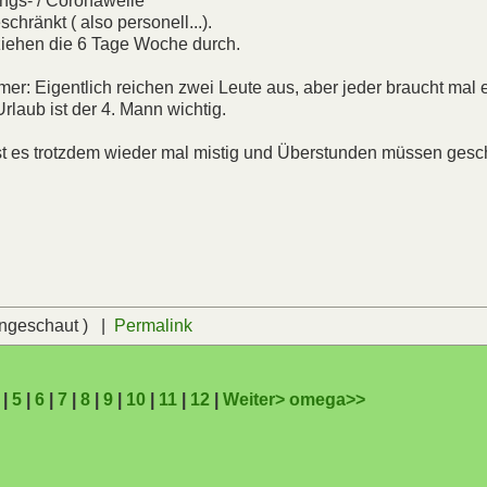
ungs- / Coronawelle
chränkt ( also personell...).
 ziehen die 6 Tage Woche durch.
mer: Eigentlich reichen zwei Leute aus, aber jeder braucht mal 
rlaub ist der 4. Mann wichtig.
ist es trotzdem wieder mal mistig und Überstunden müssen gesc
angeschaut ) |
Permalink
|
5
|
6
|
7
|
8
|
9
|
10
|
11
|
12
|
Weiter>
omega>>