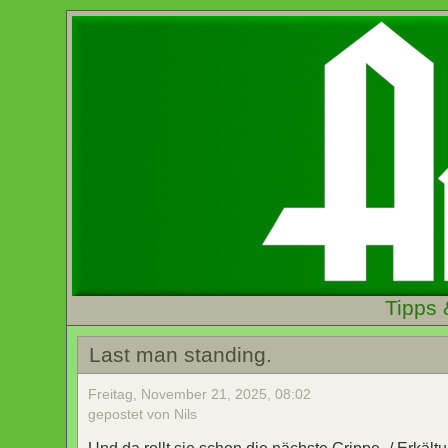
Tipps 
Last man standing.
Freitag, November 21, 2025, 08:02
gepostet von Nils