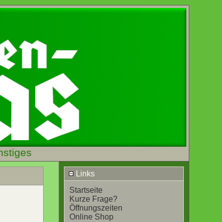
nstiges
Links
Startseite
Kurze Frage?
Öffnungszeiten
Online Shop