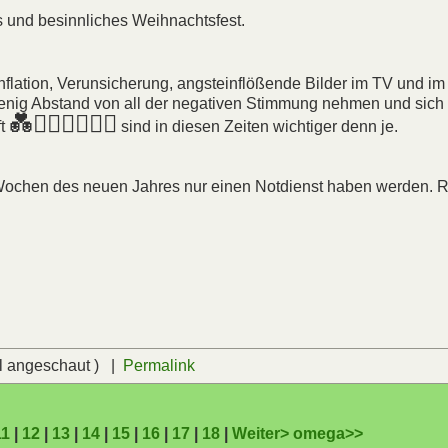
 und besinnliches Weihnachtsfest.
flation, Verunsicherung, angsteinflößende Bilder im TV und im 
wenig Abstand von all der negativen Stimmung nehmen und sich
💑👩‍❤️‍👩👨‍❤️‍👨
ft
sind in diesen Zeiten wichtiger denn je.
n Wochen des neuen Jahres nur einen Notdienst haben werden. 
l angeschaut ) |
Permalink
11
|
12
|
13
|
14
|
15
|
16
|
17
|
18
|
Weiter>
omega>>