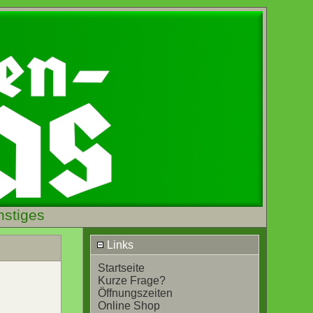
nstiges
Links
Startseite
Kurze Frage?
Öffnungszeiten
Online Shop