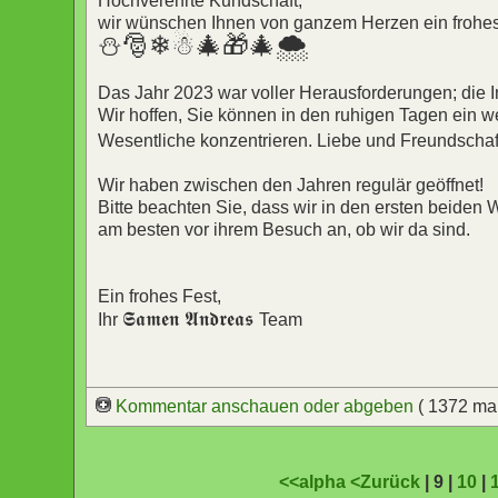
Hochverehrte Kundschaft,
wir wünschen Ihnen von ganzem Herzen ein frohes
⛄🎅❄☃🎄🎁🎄🌨
Das Jahr 2023 war voller Herausforderungen; die In
Wir hoffen, Sie können in den ruhigen Tagen ein 
Wesentliche konzentrieren. Liebe und Freundscha
Wir haben zwischen den Jahren regulär geöffnet!
Bitte beachten Sie, dass wir in den ersten beide
am besten vor ihrem Besuch an, ob wir da sind.
Ein frohes Fest,
𝕾𝖆𝖒𝖊𝖓 𝕬𝖓𝖉𝖗𝖊𝖆𝖘
Ihr
Team
Kommentar anschauen oder abgeben
( 1372 ma
<<alpha
<Zurück
| 9 |
10
|