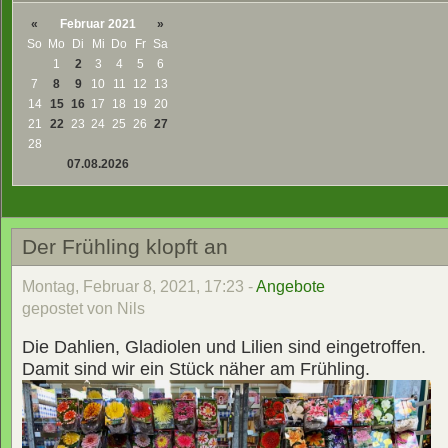
«
Februar 2021
»
So
Mo
Di
Mi
Do
Fr
Sa
1
2
3
4
5
6
7
8
9
10
11
12
13
14
15
16
17
18
19
20
21
22
23
24
25
26
27
28
07.08.2026
Der Frühling klopft an
Montag, Februar 8, 2021, 17:23 -
Angebote
gepostet von Nils
Die Dahlien, Gladiolen und Lilien sind eingetroffen.
Damit sind wir ein Stück näher am Frühling.