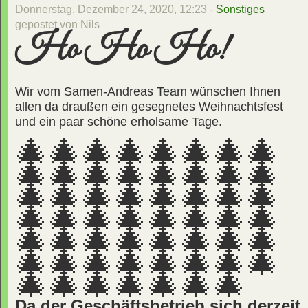
Donnerstag, Dezember 24, 2020, 12:23 -
Sonstiges
gepostet von Nils
Ho Ho Ho!
Wir vom Samen-Andreas Team wünschen Ihnen
allen da draußen ein gesegnetes Weihnachtsfest
und ein paar schöne erholsame Tage.
🎄🎄🎄🎄🎄🎄🎄🎄
🎄🎄🎄🎄🎄🎄🎄🎄
🎄🎄🎄🎄🎄🎄🎄🎄
🎄🎄🎄🎄🎄🎄🎄🎄
🎄🎄🎄🎄🎄🎄🎄🎄
🎄🎄🎄🎄🎄🎄🎄🎄
🎄🎄🎄🎄🎄🎄🎄
Da der Geschäftsbetrieb sich derzeit