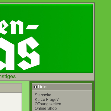
nstiges
Links
Startseite
Kurze Frage?
Öffnungszeiten
Online Shop