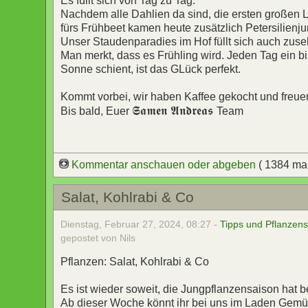
Es füllt sich von Tag zu Tag.
Nachdem alle Dahlien da sind, die ersten großen L
fürs Frühbeet kamen heute zusätzlich Petersilienj
Unser Staudenparadies im Hof füllt sich auch zus
Man merkt, dass es Frühling wird. Jeden Tag ein
Sonne schient, ist das GLück perfekt.
Kommt vorbei, wir haben Kaffee gekocht und freue
𝕾𝖆𝖒𝖊𝖓 𝕬𝖓𝖉𝖗𝖊𝖆𝖘
Bis bald, Euer
Team
Kommentar anschauen oder abgeben
( 1384 ma
Salat, Kohlrabi & Co
Dienstag, Februar 27, 2024, 08:27 -
Tipps und Pflanzen
gepostet von Nils
Pflanzen: Salat, Kohlrabi & Co
Es ist wieder soweit, die Jungpflanzensaison hat 
Ab dieser Woche könnt ihr bei uns im Laden Gemü