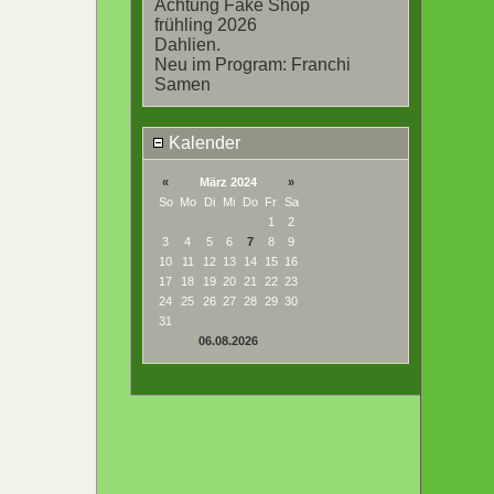
Achtung Fake Shop
frühling 2026
Dahlien.
Neu im Program: Franchi
Samen
Kalender
«
März 2024
»
So
Mo
Di
Mi
Do
Fr
Sa
1
2
3
4
5
6
7
8
9
10
11
12
13
14
15
16
17
18
19
20
21
22
23
24
25
26
27
28
29
30
31
06.08.2026