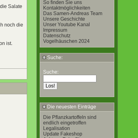
So finden Sie uns
 die Salate
Kontaktmöglichkeiten
Das Samen-Andreas Team
Unsere Geschichte
Unser Youtube Kanal
h noch die
Impressum
Datenschutz
Vogelhäuschen 2024
n ist.
Suche:
Suche:
Die neuesten Einträge
Die Pflanzkartoffeln sind
endlich eingetroffen
Legalisation
Update Fakeshop