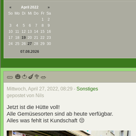
«
April 2022
»
So
Mo
Di
Mi
Do
Fr
Sa
1
2
3
4
5
6
7
8
9
10
11
12
13
14
15
16
17
18
19
20
21
22
23
24
25
26
27
28
29
30
07.08.2026
🥒 🎃🍅🍆🥦🥗
Mittwoch, April 27, 2022, 08:29 -
Sonstiges
gepostet von Nils
Jetzt ist die Hütte voll!
Alle Gemüsesorten sind ab heute verfügbar.
Alles was fehlt ist Kundschaft 😒