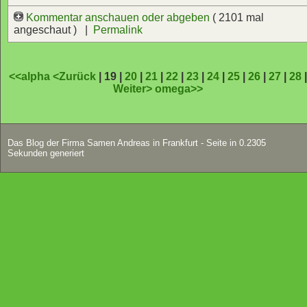
Kommentar anschauen oder abgeben
( 2101 mal
angeschaut ) |
Permalink
<<alpha
<Zurück
| 19 |
20
|
21
|
22
|
23
|
24
|
25
|
26
|
27
|
28
Weiter>
omega>>
Das Blog der Firma Samen Andreas in Frankfurt - Seite in 0.2305
Sekunden generiert