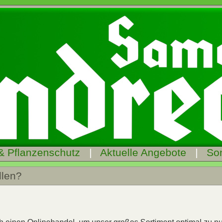
& Pflanzenschutz
|
Aktuelle Angebote
|
So
llen?