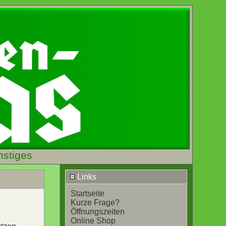
nstiges
Links
Startseite
Kurze Frage?
Öffnungszeiten
Online Shop