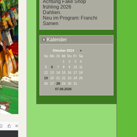
Achtung Fake Shop
frühling 2026
Dahlien.
Neu im Program: Franchi
Samen
Kalender
Oktober 2014
»
So
Mo
Di
Mi
Do
Fr
Sa
1
2
3
4
5
6
7
8
9
10
11
12
13
14
15
16
17
18
19
20
21
22
23
24
25
26
27
28
29
30
31
07.08.2026