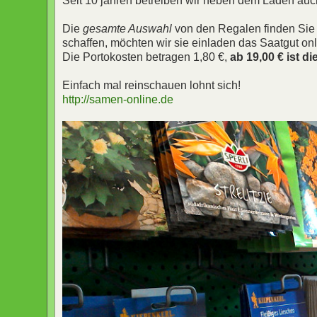
Seit 10 jahren betreiben wir neben dem Laden auc
Die
gesamte Auswahl
von den Regalen finden Sie s
schaffen, möchten wir sie einladen das Saatgut onl
Die Portokosten betragen 1,80 €,
ab 19,00 € ist di
Einfach mal reinschauen lohnt sich!
http://samen-online.de