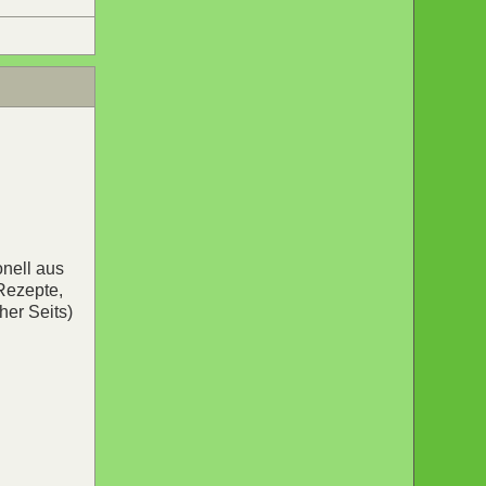
onell aus
 Rezepte,
her Seits)