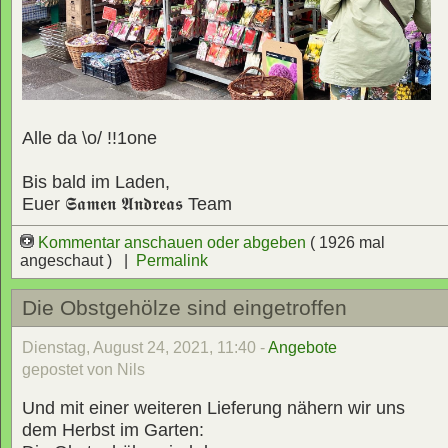
Alle da \o/ !!1one
Bis bald im Laden,
Euer
𝕾𝖆𝖒𝖊𝖓 𝕬𝖓𝖉𝖗𝖊𝖆𝖘
Team
Kommentar anschauen oder abgeben
( 1926 mal
angeschaut ) |
Permalink
Die Obstgehölze sind eingetroffen
Dienstag, August 24, 2021, 11:40 -
Angebote
gepostet von Nils
Und mit einer weiteren Lieferung nähern wir uns
dem Herbst im Garten: