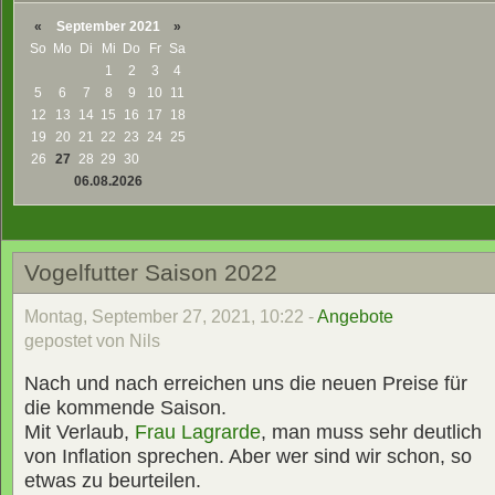
«
September 2021
»
So
Mo
Di
Mi
Do
Fr
Sa
1
2
3
4
5
6
7
8
9
10
11
12
13
14
15
16
17
18
19
20
21
22
23
24
25
26
27
28
29
30
06.08.2026
Vogelfutter Saison 2022
Montag, September 27, 2021, 10:22 -
Angebote
gepostet von Nils
Nach und nach erreichen uns die neuen Preise für
die kommende Saison.
Mit Verlaub,
Frau Lagrarde
, man muss sehr deutlich
von Inflation sprechen. Aber wer sind wir schon, so
etwas zu beurteilen.