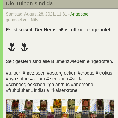
Die Tulpen sind da
Samstag, August 28, 2021, 11:31 -
Angebote
gepostet von Nils
Es ist soweit. Der Herbst 🍁 ist offiziell eingeläutet.
🌷🌷
Seit gestern sind alle Blumenzwiebeln eingetroffen.
#tulpen #narzissen #osterglocken #crocus #krokus
#hyazinthe #allium #zierlauch #scilla
#schneeglöckchen #galanthus #anemone
#frühblüher #fritilaria #kaiserkrone