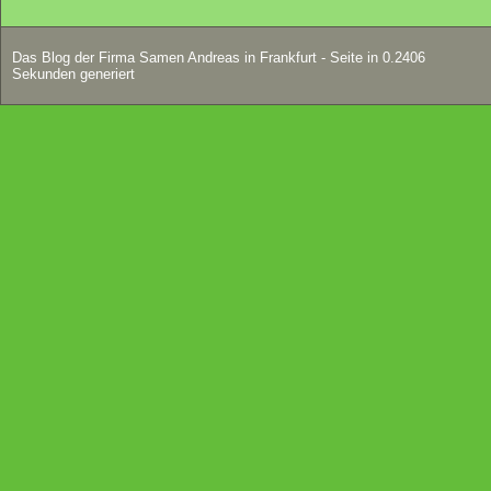
Das Blog der Firma Samen Andreas in Frankfurt - Seite in 0.2406
Sekunden generiert