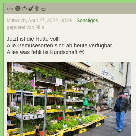
🥒 🎃🍅🍆🥦🥗
Mittwoch, April 27, 2022, 08:29 -
Sonstiges
gepostet von Nils
Jetzt ist die Hütte voll!
Alle Gemüsesorten sind ab heute verfügbar.
Alles was fehlt ist Kundschaft 😒