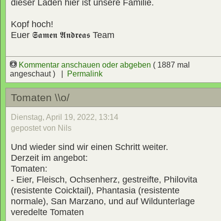
dieser Laden hier ist unsere Familie.
Kopf hoch!
Euer
𝕾𝖆𝖒𝖊𝖓 𝕬𝖓𝖉𝖗𝖊𝖆𝖘
Team
Kommentar anschauen oder abgeben
( 1887 mal
angeschaut ) |
Permalink
Tomaten \\o/
Dienstag, April 19, 2022, 13:14
gepostet von Nils
Und wieder sind wir einen Schritt weiter.
Derzeit im angebot:
Tomaten:
- Eier, Fleisch, Ochsenherz, gestreifte, Philovita
(resistente Coicktail), Phantasia (resistente
normale), San Marzano, und auf Wildunterlage
veredelte Tomaten