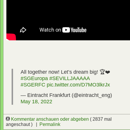
All together now! Let’s dream big! 🏆❤️
#SGEuropa
#SEVILLJAAAAA
#SGERFC
pic.twitter.com/D7MO3lkrJx
— Eintracht Frankfurt (@eintracht_eng)
May 18, 2022
Kommentar anschauen oder abgeben
( 2837 mal
angeschaut ) |
Permalink