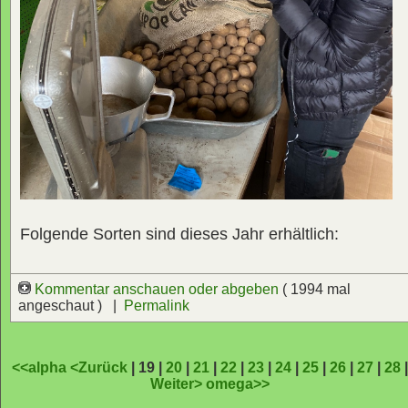
Folgende Sorten sind dieses Jahr erhältlich:
Kommentar anschauen oder abgeben
( 1994 mal
angeschaut ) |
Permalink
<<alpha
<Zurück
| 19 |
20
|
21
|
22
|
23
|
24
|
25
|
26
|
27
|
28
Weiter>
omega>>