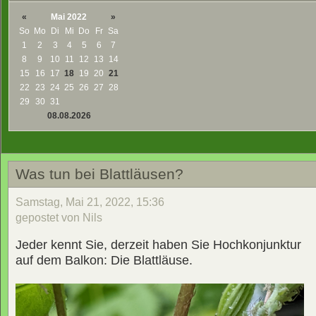
«
Mai 2022
»
So
Mo
Di
Mi
Do
Fr
Sa
1
2
3
4
5
6
7
8
9
10
11
12
13
14
15
16
17
18
19
20
21
22
23
24
25
26
27
28
29
30
31
08.08.2026
Was tun bei Blattläusen?
Samstag, Mai 21, 2022, 15:36
gepostet von Nils
Jeder kennt Sie, derzeit haben Sie Hochkonjunktur
auf dem Balkon: Die Blattläuse.