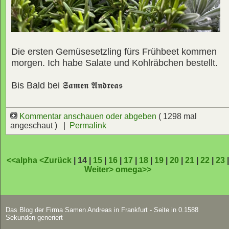
Die ersten Gemüsesetzling fürs Frühbeet kommen
morgen. Ich habe Salate und Kohlräbchen bestellt.
Bis Bald bei
𝕾𝖆𝖒𝖊𝖓 𝕬𝖓𝖉𝖗𝖊𝖆𝖘
Kommentar anschauen oder abgeben
( 1298 mal
angeschaut ) |
Permalink
<<alpha
<Zurück
| 14 |
15
|
16
|
17
|
18
|
19
|
20
|
21
|
22
|
23
Weiter>
omega>>
Das Blog der Firma Samen Andreas in Frankfurt - Seite in 0.1588
Sekunden generiert