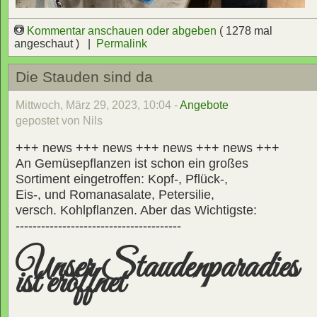
Kommentar anschauen oder abgeben
( 1278 mal
angeschaut ) |
Permalink
Die Stauden sind da
Mittwoch, März 29, 2023, 10:04 -
Angebote
gepostet von Nils
+++ news +++ news +++ news +++ news +++
An Gemüsepflanzen ist schon ein großes
Sortiment eingetroffen: Kopf-, Pflück-,
Eis-, und Romanasalate, Petersilie,
versch. Kohlpflanzen. Aber das Wichtigste:
---------------------------------------
Unser Staudenparadies
ist eröffnet