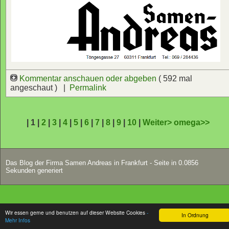
Kommentar anschauen oder abgeben
( 592 mal
angeschaut ) |
Permalink
| 1 |
2
|
3
|
4
|
5
|
6
|
7
|
8
|
9
|
10
|
Weiter>
omega>>
Das Blog der Firma Samen Andreas in Frankfurt - Seite in 0.0856
Sekunden generiert
Wir essen gerne und benutzen auf dieser Website Cookies
-
In Ordnung
Mehr Infos