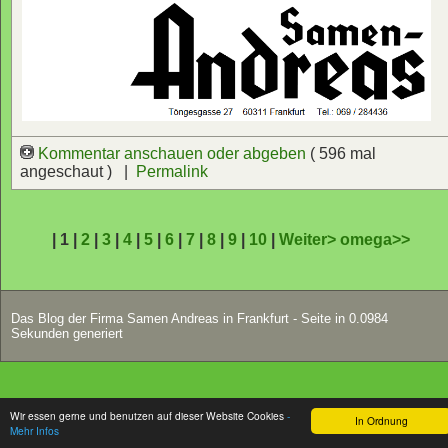
Kommentar anschauen oder abgeben
( 596 mal
angeschaut ) |
Permalink
| 1 |
2
|
3
|
4
|
5
|
6
|
7
|
8
|
9
|
10
|
Weiter>
omega>>
Das Blog der Firma Samen Andreas in Frankfurt - Seite in 0.0984
Sekunden generiert
Wir essen gerne und benutzen auf dieser Website Cookies
-
In Ordnung
Mehr Infos