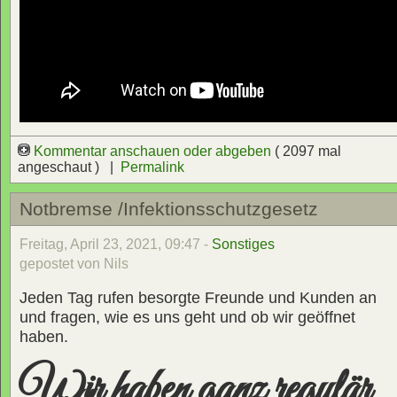
Kommentar anschauen oder abgeben
( 2097 mal
angeschaut ) |
Permalink
Notbremse /Infektionsschutzgesetz
Freitag, April 23, 2021, 09:47 -
Sonstiges
gepostet von Nils
Jeden Tag rufen besorgte Freunde und Kunden an
und fragen, wie es uns geht und ob wir geöffnet
haben.
Wir haben ganz regulär