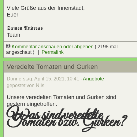
Viele Grüße aus der Innenstadt,
Euer
𝕾𝖆𝖒𝖊𝖓 𝕬𝖓𝖉𝖗𝖊𝖆𝖘
Team
Kommentar anschauen oder abgeben
( 2198 mal
angeschaut ) |
Permalink
Veredelte Tomaten und Gurken
Donnerstag, April 15, 2021, 10:41 -
Angebote
gepostet von Nils
Unsere veredelten Tomaten und Gurken sind
gestern eingetroffen.
Was sind veredelte
Tomaten bzw. Gurken?