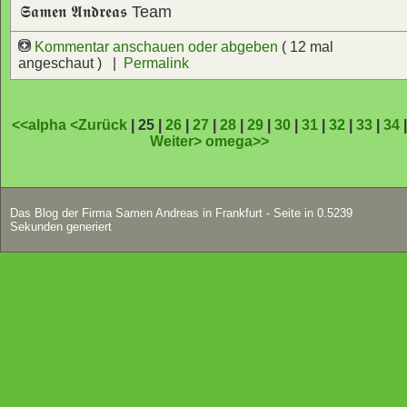
𝕾𝖆𝖒𝖊𝖓 𝕬𝖓𝖉𝖗𝖊𝖆𝖘
Team
Kommentar anschauen oder abgeben
( 12 mal
angeschaut ) |
Permalink
<<alpha
<Zurück
| 25 |
26
|
27
|
28
|
29
|
30
|
31
|
32
|
33
|
34
Weiter>
omega>>
Das Blog der Firma Samen Andreas in Frankfurt - Seite in 0.5239
Sekunden generiert