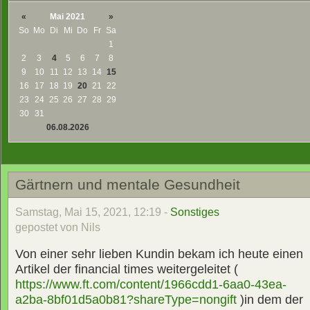
«
Mai 2021
»
So
Mo
Di
Mi
Do
Fr
Sa
1
2
3
4
5
6
7
8
9
10
11
12
13
14
15
16
17
18
19
20
21
22
23
24
25
26
27
28
29
30
31
06.08.2026
Gärtnern und mentale Gesundheit
Samstag, Mai 15, 2021, 12:19 -
Sonstiges
gepostet von Nils
Von einer sehr lieben Kundin bekam ich heute einen
Artikel der financial times weitergeleitet (
https://www.ft.com/content/1966cdd1-6aa0-43ea-
a2ba-8bf01d5a0b81?shareType=nongift
)in dem der