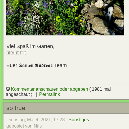
Viel Spaß im Garten,
bleibt Fit
Euer
𝕾𝖆𝖒𝖊𝖓 𝕬𝖓𝖉𝖗𝖊𝖆𝖘
Team
Kommentar anschauen oder abgeben
( 1981 mal
angeschaut ) |
Permalink
so true
Dienstag, Mai 4, 2021, 17:23 -
Sonstiges
gepostet von Nils