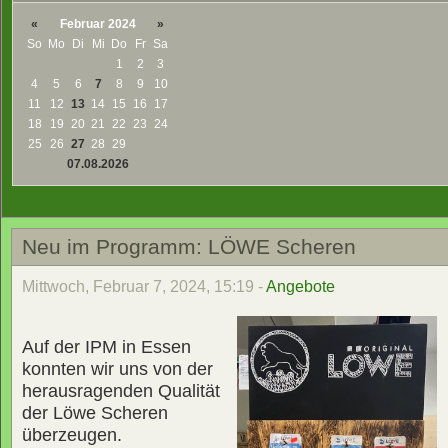
«
Februar 2024
»
So
Mo
Di
Mi
Do
Fr
Sa
1
2
3
4
5
6
7
8
9
10
11
12
13
14
15
16
17
18
19
20
21
22
23
24
25
26
27
28
29
07.08.2026
Neu im Programm: LÖWE Scheren
Mittwoch, Februar 7, 2024, 15:19 -
Angebote
Auf der IPM in Essen
konnten wir uns von der
herausragenden Qualität
der Löwe Scheren
überzeugen.