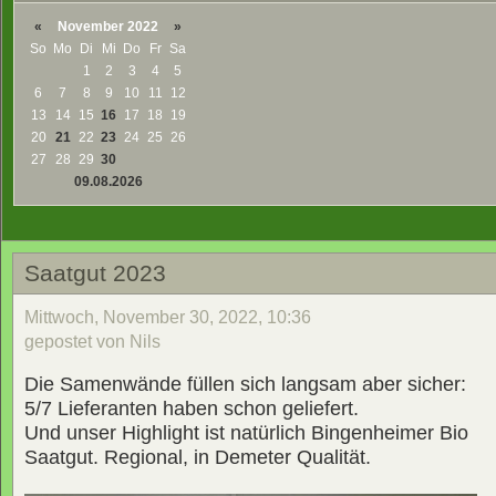
«
November 2022
»
So
Mo
Di
Mi
Do
Fr
Sa
1
2
3
4
5
6
7
8
9
10
11
12
13
14
15
16
17
18
19
20
21
22
23
24
25
26
27
28
29
30
09.08.2026
Saatgut 2023
Mittwoch, November 30, 2022, 10:36
gepostet von Nils
Die Samenwände füllen sich langsam aber sicher:
5/7 Lieferanten haben schon geliefert.
Und unser Highlight ist natürlich Bingenheimer Bio
Saatgut. Regional, in Demeter Qualität.