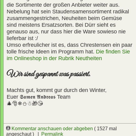
die Sortimente der großen Anbieter weiter aus.
Nebelung hat sein Staudensamensortiment radikal
zusammengestrichen, Neuheiten beim Gemüse
sind meistens Ersatzsorten. Bei Dürr sieht es
genauso aus, nur dass hier die Ware sowieso nie
lieferbar ist :/
Umso erfreulicher ist es, dass Chrestensen ein paar
tolle frische Ideen im Programm hat.
Die finden Sie
im Onlineshop in der Rubrik Neutheiten
Wir sind gespannt was passiert.
Machts gut, kommt gur durch den Winter,
Euer
𝕾𝖆𝖒𝖊𝖓 𝕬𝖓𝖉𝖗𝖊𝖆𝖘
Team
🎄🎅❄⛄☃🎁😘
Kommentar anschauen oder abgeben
( 1527 mal
angeschaut ) |
Permalink