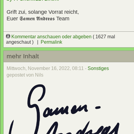
Grift zui, solange Vorrat reicht,
Euer
𝕾𝖆𝖒𝖊𝖓 𝕬𝖓𝖉𝖗𝖊𝖆𝖘
Team
Kommentar anschauen oder abgeben
( 1627 mal
angeschaut ) |
Permalink
mehr Inhalt
Mittwoch, November 16, 2022, 08:11 -
Sonstiges
gepostet von Nils