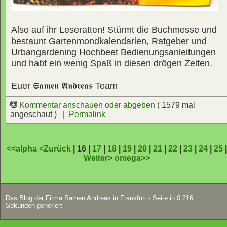
Also auf ihr Leseratten! Stürmt die Buchmesse und
bestaunt Gartenmondkalendarien, Ratgeber und
Urbangardening Hochbeet Bedienungsanleitungen
und habt ein wenig Spaß in diesen drögen Zeiten.
Euer
𝕾𝖆𝖒𝖊𝖓 𝕬𝖓𝖉𝖗𝖊𝖆𝖘
Team
Kommentar anschauen oder abgeben
( 1579 mal
angeschaut ) |
Permalink
<<alpha
<Zurück
| 16 |
17
|
18
|
19
|
20
|
21
|
22
|
23
|
24
|
25
Weiter>
omega>>
Das Blog der Firma Samen Andreas in Frankfurt - Seite in 0.216
Sekunden generiert