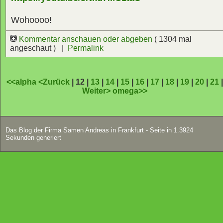
Wohoooo!
Kommentar anschauen oder abgeben
( 1304 mal
angeschaut ) |
Permalink
<<alpha
<Zurück
| 12 |
13
|
14
|
15
|
16
|
17
|
18
|
19
|
20
|
21
Weiter>
omega>>
Das Blog der Firma Samen Andreas in Frankfurt - Seite in 1.3924
Sekunden generiert