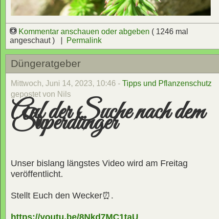
Kommentar anschauen oder abgeben
( 1246 mal
angeschaut ) |
Permalink
Düngeratgeber
Mittwoch, Juni 14, 2023, 10:46 -
Tipps und Pflanzenschutz
gepostet von Nils
Auf der Suche nach dem
Superdünger
Unser bislang längstes Video wird am Freitag
veröffentlicht.
Stellt Euch den Wecker⏰.
https://youtu.be/8Nkd7MC1taU