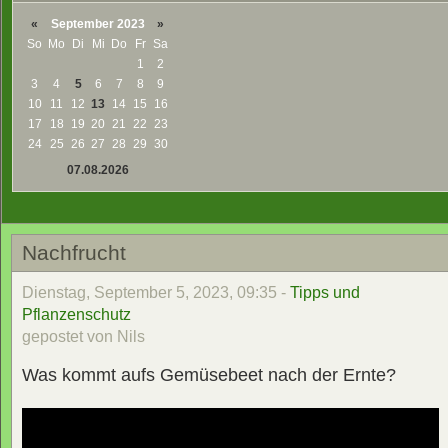
«
September 2023
»
So
Mo
Di
Mi
Do
Fr
Sa
1
2
3
4
5
6
7
8
9
10
11
12
13
14
15
16
17
18
19
20
21
22
23
24
25
26
27
28
29
30
07.08.2026
Nachfrucht
Dienstag, September 5, 2023, 09:35 -
Tipps und
Pflanzenschutz
gepostet von Nils
Was kommt aufs Gemüsebeet nach der Ernte?