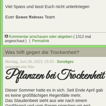
Viel Spass und lasst Euch nicht unterkriegen
Euer
𝕾𝖆𝖒𝖊𝖓 𝕬𝖓𝖉𝖗𝖊𝖆𝖘
Team
Kommentar anschauen oder abgeben
( 1312 mal
angeschaut ) |
Permalink
Was hilft gegen die Trockenheit?
Montag, Juni 26, 2023, 15:33 -
Sonstiges
gepostet von Nils
Pflanzen bei Trockenheit
Dieser Sommer hatte es in sich. Seit Ende April gab
es keine großflächigen Regenfälle mehr.
Das Staudenbeet sieht aus wie nach einem
Großbrand und vom Rasen sprechen wir erst