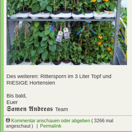
Des weiteren: Rittersporn im 3 Liter Topf und
RIESIGE Hortensien
Bis bald,
Euer
𝕾𝖆𝖒𝖊𝖓 𝕬𝖓𝖉𝖗𝖊𝖆𝖘
Team
Kommentar anschauen oder abgeben
( 3266 mal
angeschaut ) |
Permalink