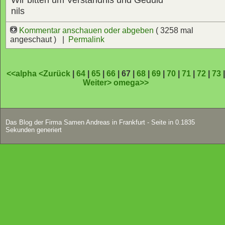
nils
Kommentar anschauen oder abgeben
( 3258 mal
angeschaut ) |
Permalink
<<alpha
<Zurück
|
64
|
65
|
66
| 67 |
68
|
69
|
70
|
71
|
72
|
73
Weiter>
omega>>
Das Blog der Firma Samen Andreas in Frankfurt - Seite in 0.1835
Sekunden generiert