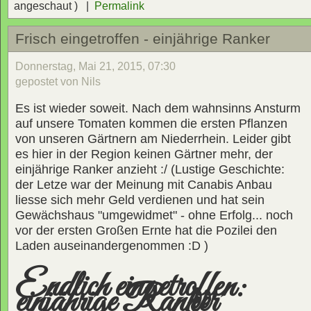
angeschaut ) |
Permalink
Frisch eingetroffen - einjährige Ranker
Donnerstag, Mai 21, 2015, 07:30
gepostet von Nils
Es ist wieder soweit. Nach dem wahnsinns Ansturm
auf unsere Tomaten kommen die ersten Pflanzen
von unseren Gärtnern am Niederrhein. Leider gibt
es hier in der Region keinen Gärtner mehr, der
einjährige Ranker anzieht :/ (Lustige Geschichte:
der Letze war der Meinung mit Canabis Anbau
liesse sich mehr Geld verdienen und hat sein
Gewächshaus "umgewidmet" - ohne Erfolg... noch
vor der ersten Großen Ernte hat die Pozilei den
Laden auseinandergenommen :D )
Endlich eingetroffen:
einjährige Ranker