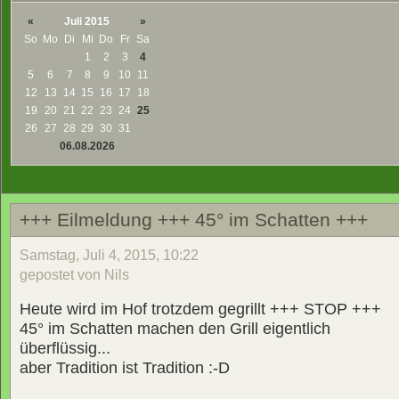
«
Juli 2015
»
So
Mo
Di
Mi
Do
Fr
Sa
1
2
3
4
5
6
7
8
9
10
11
12
13
14
15
16
17
18
19
20
21
22
23
24
25
26
27
28
29
30
31
06.08.2026
+++ Eilmeldung +++ 45° im Schatten +++
Samstag, Juli 4, 2015, 10:22
gepostet von Nils
Heute wird im Hof trotzdem gegrillt +++ STOP +++
45° im Schatten machen den Grill eigentlich
überflüssig...
aber Tradition ist Tradition :-D