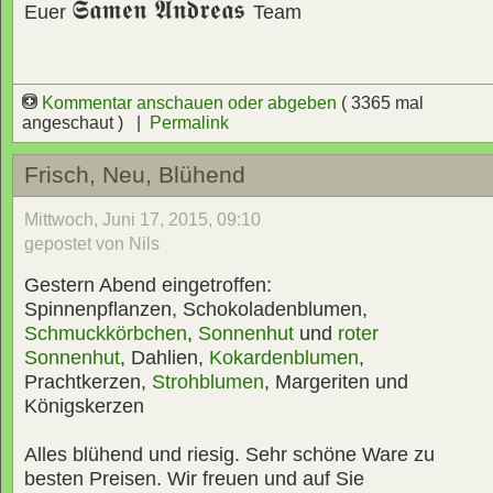
𝕾𝖆𝖒𝖊𝖓 𝕬𝖓𝖉𝖗𝖊𝖆𝖘
Euer
Team
Kommentar anschauen oder abgeben
( 3365 mal
angeschaut ) |
Permalink
Frisch, Neu, Blühend
Mittwoch, Juni 17, 2015, 09:10
gepostet von Nils
Gestern Abend eingetroffen:
Spinnenpflanzen, Schokoladenblumen,
Schmuckkörbchen
,
Sonnenhut
und
roter
Sonnenhut
, Dahlien,
Kokardenblumen
,
Prachtkerzen,
Strohblumen
, Margeriten und
Königskerzen
Alles blühend und riesig. Sehr schöne Ware zu
besten Preisen. Wir freuen und auf Sie