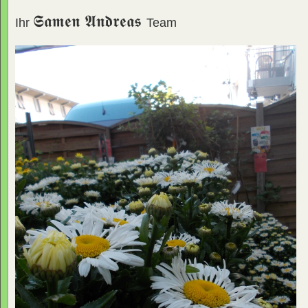
𝕾𝖆𝖒𝖊𝖓 𝕬𝖓𝖉𝖗𝖊𝖆𝖘
Ihr
Team