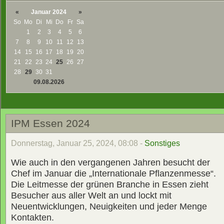
«
Januar 2024
»
So
Mo
Di
Mi
Do
Fr
Sa
1
2
3
4
5
6
7
8
9
10
11
12
13
14
15
16
17
18
19
20
21
22
23
24
25
26
27
28
29
30
31
09.08.2026
IPM Essen 2024
Donnerstag, Januar 25, 2024, 08:08 -
Sonstiges
Wie auch in den vergangenen Jahren besucht der
Chef im Januar die „Internationale Pflanzenmesse“.
Die Leitmesse der grünen Branche in Essen zieht
Besucher aus aller Welt an und lockt mit
Neuentwicklungen, Neuigkeiten und jeder Menge
Kontakten.