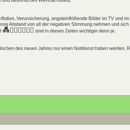
 und besinnliches Weihnachtsfest.
flation, Verunsicherung, angsteinflößende Bilder im TV und im 
wenig Abstand von all der negativen Stimmung nehmen und sich
💑👩‍❤️‍👩👨‍❤️‍👨
ft
sind in diesen Zeiten wichtiger denn je.
n Wochen des neuen Jahres nur einen Notdienst haben werden. 