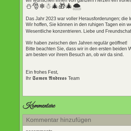
wir wünschen Ihnen von ganzem Herzen ein frohes
⛄🎅❄☃🎄🎁🎄🌨
Das Jahr 2023 war voller Herausforderungen; die In
Wir hoffen, Sie können in den ruhigen Tagen ein 
Wesentliche konzentrieren. Liebe und Freundscha
Wir haben zwischen den Jahren regulär geöffnet!
Bitte beachten Sie, dass wir in den ersten beide
am besten vor ihrem Besuch an, ob wir da sind.
Ein frohes Fest,
𝕾𝖆𝖒𝖊𝖓 𝕬𝖓𝖉𝖗𝖊𝖆𝖘
Ihr
Team
Kommentare
Kommentar hinzufügen