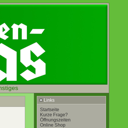
nstiges
Links
Startseite
Kurze Frage?
Öffnungszeiten
Online Shop