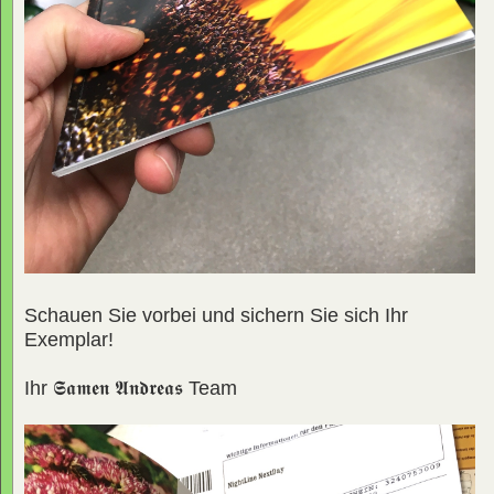
Schauen Sie vorbei und sichern Sie sich Ihr
Exemplar!
Ihr
𝕾𝖆𝖒𝖊𝖓 𝕬𝖓𝖉𝖗𝖊𝖆𝖘
Team