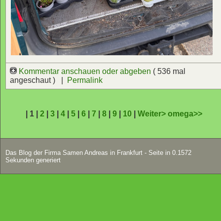
Kommentar anschauen oder abgeben
( 536 mal
angeschaut ) |
Permalink
| 1 |
2
|
3
|
4
|
5
|
6
|
7
|
8
|
9
|
10
|
Weiter>
omega>>
Das Blog der Firma Samen Andreas in Frankfurt - Seite in 0.1572
Sekunden generiert