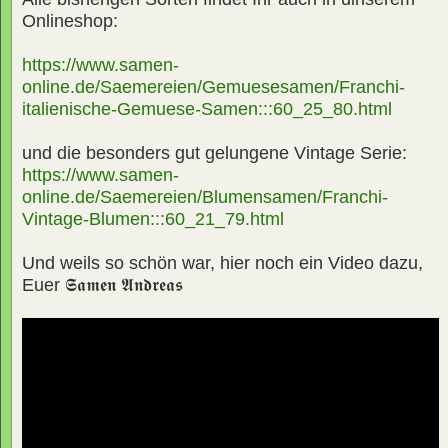
Onlineshop:
https://www.samen-
online.de/Saemereien/Gemuesesamen/Franchi-
italienische-Gemuese-Samen:::60_25_80.html
und die besonders gut gelungene Vintage Serie:
https://www.samen-
online.de/Saemereien/Blumensamen/Franchi-
Vintage-Blumen:::60_21_79.html
Und weils so schön war, hier noch ein Video dazu,
Euer
𝕾𝖆𝖒𝖊𝖓 𝕬𝖓𝖉𝖗𝖊𝖆𝖘