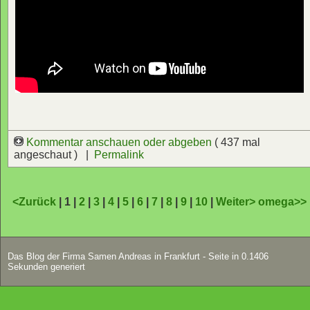
Kommentar anschauen oder abgeben
( 437 mal
angeschaut ) |
Permalink
<Zurück
| 1 |
2
|
3
|
4
|
5
|
6
|
7
|
8
|
9
|
10
|
Weiter>
omega>>
Das Blog der Firma Samen Andreas in Frankfurt - Seite in 0.1406
Sekunden generiert