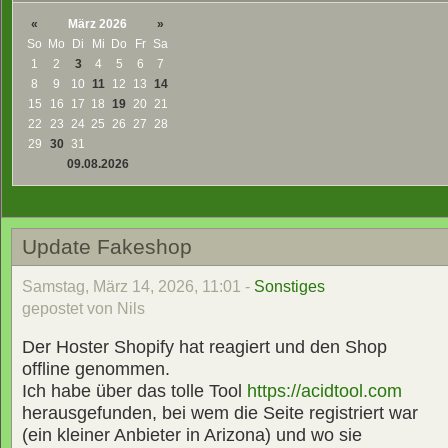
«
März 2026
»
So
Mo
Di
Mi
Do
Fr
Sa
1
2
3
4
5
6
7
8
9
10
11
12
13
14
15
16
17
18
19
20
21
22
23
24
25
26
27
28
29
30
31
09.08.2026
Update Fakeshop
Samstag, März 14, 2026, 11:01 -
Sonstiges
gepostet von Nils
Der Hoster Shopify hat reagiert und den Shop
offline genommen.
Ich habe über das tolle Tool
https://acidtool.com
herausgefunden, bei wem die Seite registriert war
(ein kleiner Anbieter in Arizona) und wo sie