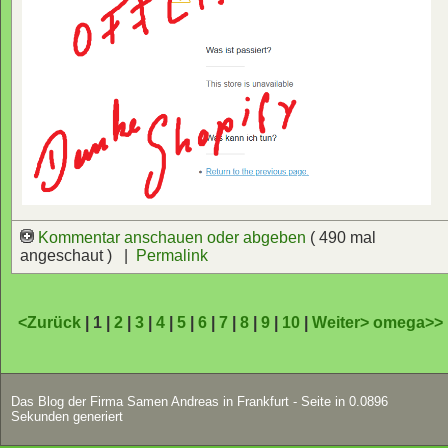
Kommentar anschauen oder abgeben
( 490 mal
angeschaut ) |
Permalink
<Zurück
| 1 |
2
|
3
|
4
|
5
|
6
|
7
|
8
|
9
|
10
|
Weiter>
omega>>
Das Blog der Firma Samen Andreas in Frankfurt - Seite in 0.0896
Sekunden generiert