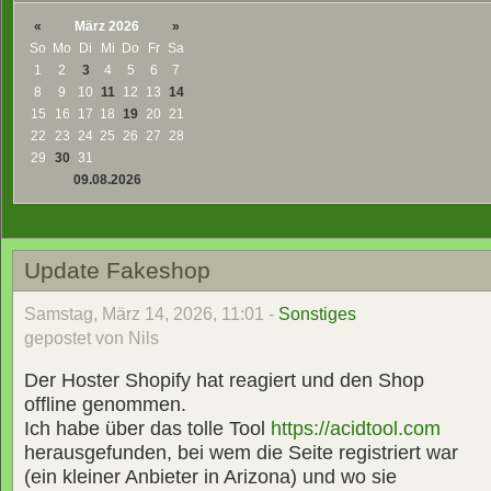
«
März 2026
»
So
Mo
Di
Mi
Do
Fr
Sa
1
2
3
4
5
6
7
8
9
10
11
12
13
14
15
16
17
18
19
20
21
22
23
24
25
26
27
28
29
30
31
09.08.2026
Update Fakeshop
Samstag, März 14, 2026, 11:01 -
Sonstiges
gepostet von Nils
Der Hoster Shopify hat reagiert und den Shop
offline genommen.
Ich habe über das tolle Tool
https://acidtool.com
herausgefunden, bei wem die Seite registriert war
(ein kleiner Anbieter in Arizona) und wo sie