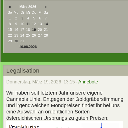
«
März 2026
»
So
Mo
Di
Mi
Do
Fr
Sa
1
2
3
4
5
6
7
8
9
10
11
12
13
14
15
16
17
18
19
20
21
22
23
24
25
26
27
28
29
30
31
10.08.2026
Legalisation
Donnerstag, März 19, 2026, 13:15 -
Angebote
Wir haben seit letztem Jahr unsere eigene
Cannabis Linie. Entgegen der Goldgräberstimmung
und irgendwelchen Mondpreisen findet ihr bei uns
eine Auswahl an ordentlichen Sorten
östereichischen Ursprungs zu guten Preisen: