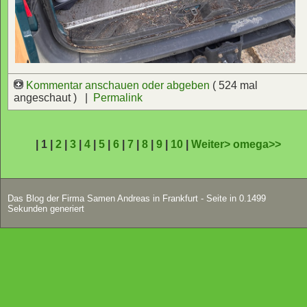
Kommentar anschauen oder abgeben
( 524 mal
angeschaut ) |
Permalink
| 1 |
2
|
3
|
4
|
5
|
6
|
7
|
8
|
9
|
10
|
Weiter>
omega>>
Das Blog der Firma Samen Andreas in Frankfurt - Seite in 0.1499
Sekunden generiert