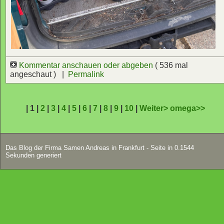
Kommentar anschauen oder abgeben
( 536 mal
angeschaut ) |
Permalink
| 1 |
2
|
3
|
4
|
5
|
6
|
7
|
8
|
9
|
10
|
Weiter>
omega>>
Das Blog der Firma Samen Andreas in Frankfurt - Seite in 0.1544
Sekunden generiert