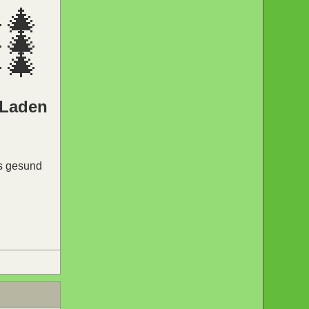
🎄
🎄
🎄
n Laden
ns gesund