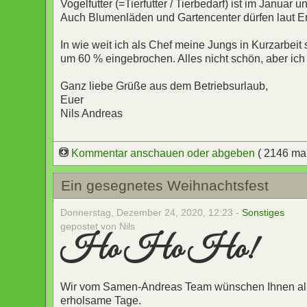
Vogelfutter (=Tierfutter / Tierbedarf) ist im Janua
Auch Blumenläden und Gartencenter dürfen laut Er
In wie weit ich als Chef meine Jungs in Kurzarbei
um 60 % eingebrochen. Alles nicht schön, aber ich
Ganz liebe Grüße aus dem Betriebsurlaub,
Euer
Nils Andreas
Kommentar anschauen oder abgeben
( 2146 ma
Ein gesegnetes Weihnachtsfest
Donnerstag, Dezember 24, 2020, 12:23 -
Sonstiges
gepostet von Nils
Ho Ho Ho!
Wir vom Samen-Andreas Team wünschen Ihnen alle
erholsame Tage.