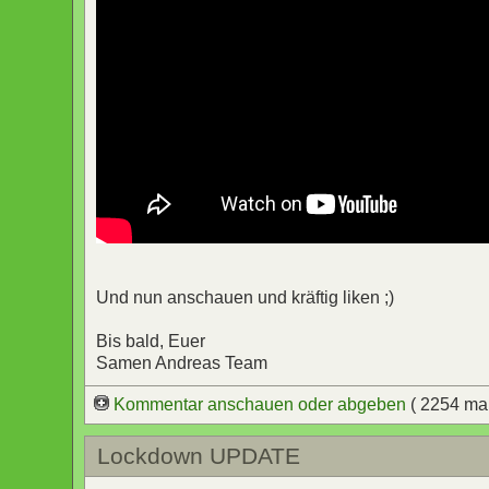
Und nun anschauen und kräftig liken ;)
Bis bald, Euer
Samen Andreas Team
Kommentar anschauen oder abgeben
( 2254 ma
Lockdown UPDATE