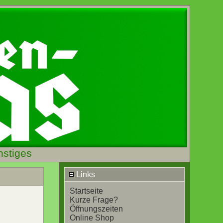
nstiges
Links
Startseite
Kurze Frage?
Öffnungszeiten
Online Shop