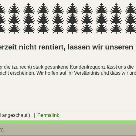
🎄🎄🎄🎄🎄🎄🎄🎄🎄
🎄🎄🎄🎄🎄🎄🎄🎄🎄
🎄🎄🎄🎄🎄🎄🎄🎄🎄
rzeit nicht rentiert, lassen wir unsere
.
er die (zu recht) stark gesunkene Kundenfrequenz lässt uns die
eicht erscheinen. Wir hoffen auf Ihr Verständnis und dass wir u
l angeschaut ) |
Permalink
lm