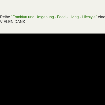
r Reihe
"Frankfurt und Umgebung - Food - Living - Lifestyle"
ein
rt. VIELEN DANK