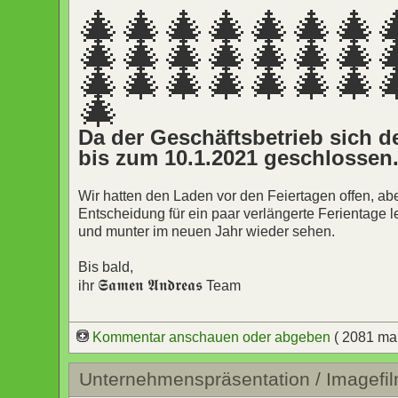
🎄🎄🎄🎄🎄🎄🎄
🎄🎄🎄🎄🎄🎄🎄
🎄🎄🎄🎄🎄🎄🎄
🎄
Da der Geschäftsbetrieb sich de
bis zum 10.1.2021 geschlossen
Wir hatten den Laden vor den Feiertagen offen, ab
Entscheidung für ein paar verlängerte Ferientage l
und munter im neuen Jahr wieder sehen.
Bis bald,
𝕾𝖆𝖒𝖊𝖓 𝕬𝖓𝖉𝖗𝖊𝖆𝖘
ihr
Team
Kommentar anschauen oder abgeben
( 2081 ma
Unternehmenspräsentation / Imagefi