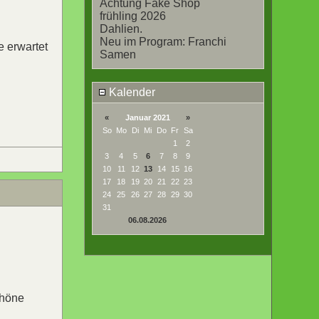
Achtung Fake Shop
frühling 2026
Dahlien.
Neu im Program: Franchi
e erwartet
Samen
Kalender
«
Januar 2021
»
So
Mo
Di
Mi
Do
Fr
Sa
1
2
3
4
5
6
7
8
9
10
11
12
13
14
15
16
17
18
19
20
21
22
23
24
25
26
27
28
29
30
31
06.08.2026
chöne