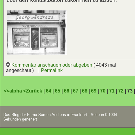
über den Kontaktbutton zukommen zu lassen.
Kommentar anschauen oder abgeben
( 4043 mal
angeschaut ) |
Permalink
<<alpha
<Zurück
|
64
|
65
|
66
|
67
|
68
|
69
|
70
|
71
|
72
| 73 
Das Blog der Firma Samen Andreas in Frankfurt - Seite in 0.1004
Sekunden generiert