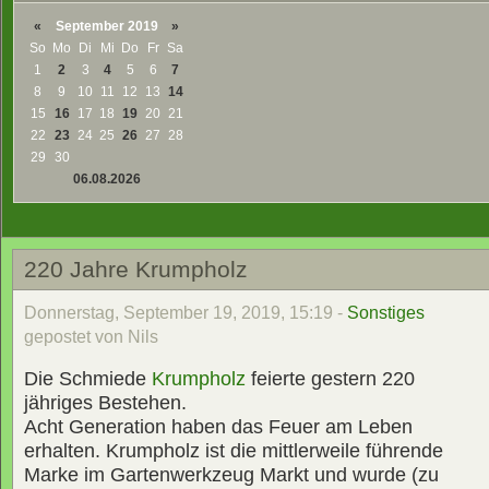
«
September 2019
»
So
Mo
Di
Mi
Do
Fr
Sa
1
2
3
4
5
6
7
8
9
10
11
12
13
14
15
16
17
18
19
20
21
22
23
24
25
26
27
28
29
30
06.08.2026
220 Jahre Krumpholz
Donnerstag, September 19, 2019, 15:19 -
Sonstiges
gepostet von Nils
Die Schmiede
Krumpholz
feierte gestern 220
jähriges Bestehen.
Acht Generation haben das Feuer am Leben
erhalten. Krumpholz ist die mittlerweile führende
Marke im Gartenwerkzeug Markt und wurde (zu