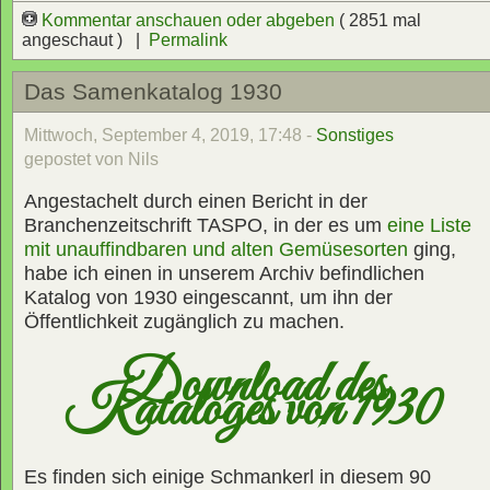
Kommentar anschauen oder abgeben
( 2851 mal
angeschaut ) |
Permalink
Das Samenkatalog 1930
Mittwoch, September 4, 2019, 17:48 -
Sonstiges
gepostet von Nils
Angestachelt durch einen Bericht in der
Branchenzeitschrift TASPO, in der es um
eine Liste
mit unauffindbaren und alten Gemüsesorten
ging,
habe ich einen in unserem Archiv befindlichen
Katalog von 1930 eingescannt, um ihn der
Öffentlichkeit zugänglich zu machen.
Download des
Kataloges von 1930
Es finden sich einige Schmankerl in diesem 90