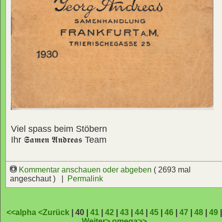
Viel spass beim Stöbern
Ihr
𝕾𝖆𝖒𝖊𝖓 𝕬𝖓𝖉𝖗𝖊𝖆𝖘
Team
Kommentar anschauen oder abgeben
( 2693 mal
angeschaut ) |
Permalink
<<alpha
<Zurück
| 40 |
41
|
42
|
43
|
44
|
45
|
46
|
47
|
48
|
49
Weiter>
omega>>