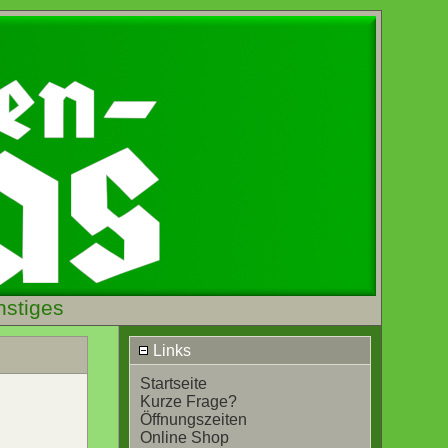
nstiges
Links
Startseite
Kurze Frage?
Öffnungszeiten
Online Shop