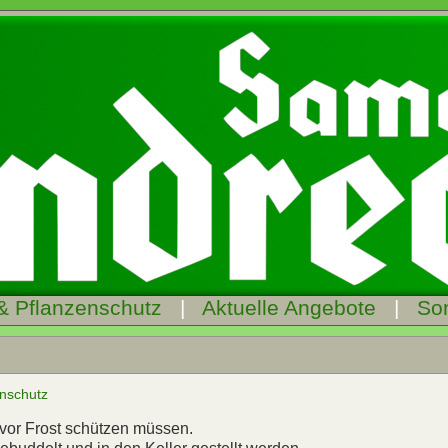
& Pflanzenschutz
|
Aktuelle Angebote
|
So
enschutz
 vor Frost schützen müssen.