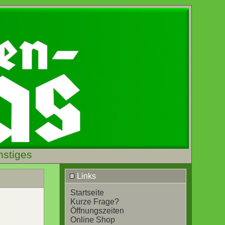
nstiges
Links
Startseite
Kurze Frage?
Öffnungszeiten
Online Shop